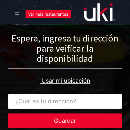
☰
Ver más restaurantes
Espera, ingresa tu dirección
para veificar la
disponibilidad
Usar mi ubicación
¿Cuál
es
tu
dirección?
Guardar