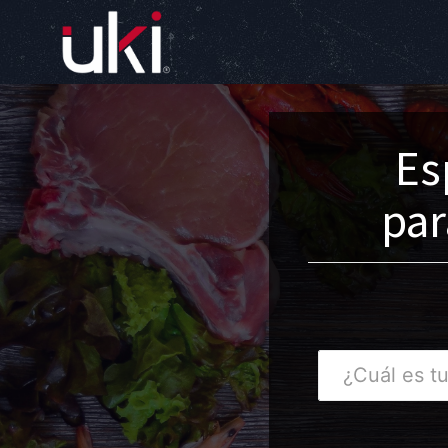
Es
par
¿Cuál
es
tu
dirección?