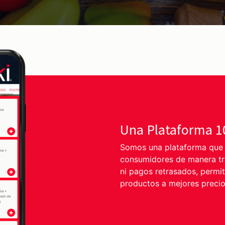
Una Plataforma 
Somos una plataforma que c
consumidores de manera tra
ni pagos retrasados, permi
productos a mejores precio