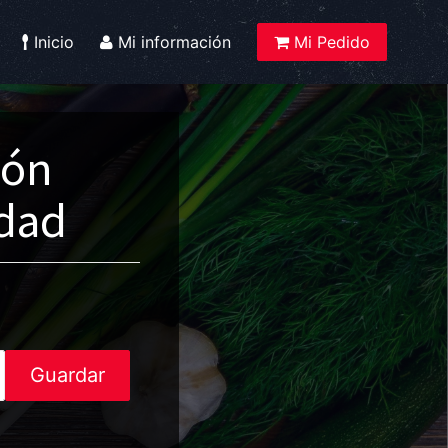
Inicio
Mi información
Mi Pedido
ión
idad
Guardar