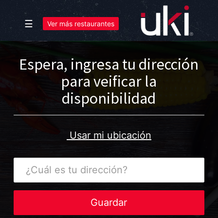
☰
Ver más restaurantes
Espera, ingresa tu dirección
para veificar la
disponibilidad
Usar mi ubicación
¿Cuál
es
tu
dirección?
Guardar