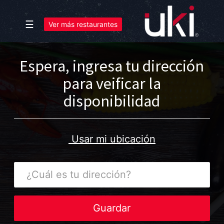
☰
Ver más restaurantes
Espera, ingresa tu dirección
para veificar la
disponibilidad
Usar mi ubicación
¿Cuál
es
tu
dirección?
Guardar