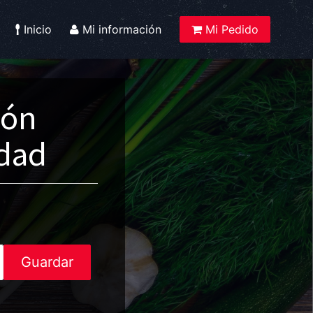
Inicio
Mi información
Mi Pedido
ión
idad
Guardar