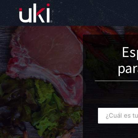
Es
par
¿Cuál
es
tu
dirección?