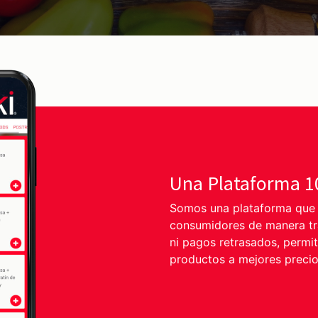
Una Plataforma 
Somos una plataforma que c
consumidores de manera tra
ni pagos retrasados, permi
productos a mejores precio