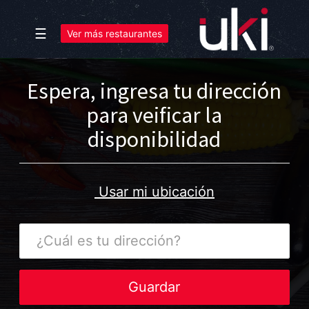
☰
Ver más restaurantes
Espera, ingresa tu dirección
para veificar la
disponibilidad
Usar mi ubicación
¿Cuál
es
tu
dirección?
Guardar