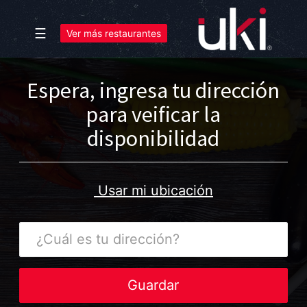
☰
Ver más restaurantes
Espera, ingresa tu dirección
para veificar la
disponibilidad
Usar mi ubicación
¿Cuál
es
tu
dirección?
Guardar